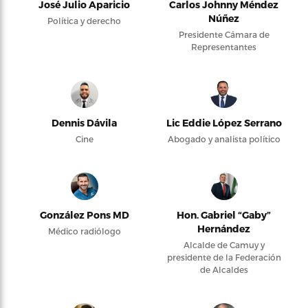
José Julio Aparicio
Carlos Johnny Méndez
Núñez
Política y derecho
Presidente Cámara de
Representantes
Dennis Dávila
Lic Eddie López Serrano
Cine
Abogado y analista político
González Pons MD
Hon. Gabriel “Gaby”
Hernández
Médico radiólogo
Alcalde de Camuy y
presidente de la Federación
de Alcaldes