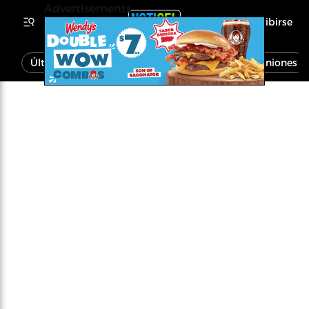
Advertisements
Inscribirse
Última Hora
Noticias
Economía
Opiniones