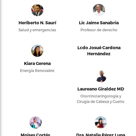
Heriberto N. Saurí
Lic Jaime Sanabria
Salud y emergencias
Profesor de derecho
Lcdo Josué Cardona
Hernández
Kiara Gerena
Energía Renovable
Laureano Giraldez MD
Otorrinolaringología y
Cirugía de Cabeza y Cuello
Moises Cortés
Dra. Natalie Pérez Luna