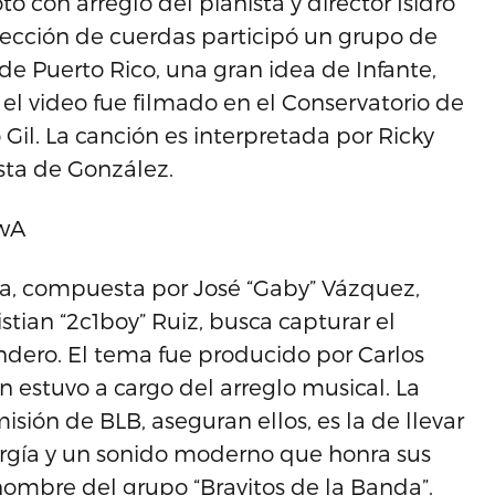
o con arreglo del pianista y director Isidro
a sección de cuerdas participó un grupo de
de Puerto Rico, una gran idea de Infante,
el video fue filmado en el Conservatorio de
 Gil. La canción es interpretada por Ricky
sta de González.
gwA
a, compuesta por José “Gaby” Vázquez,
stian “2c1boy” Ruiz, busca capturar el
andero. El tema fue producido por Carlos
 estuvo a cargo del arreglo musical. La
sión de BLB, aseguran ellos, es la de llevar
rgía y un sonido moderno que honra sus
 nombre del grupo “Bravitos de la Banda”.