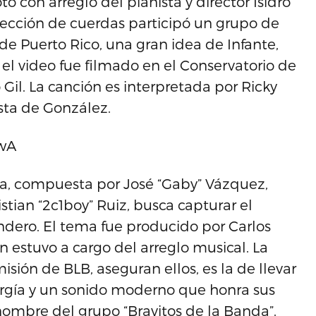
o con arreglo del pianista y director Isidro
a sección de cuerdas participó un grupo de
de Puerto Rico, una gran idea de Infante,
el video fue filmado en el Conservatorio de
 Gil. La canción es interpretada por Ricky
sta de González.
gwA
a, compuesta por José “Gaby” Vázquez,
stian “2c1boy” Ruiz, busca capturar el
andero. El tema fue producido por Carlos
 estuvo a cargo del arreglo musical. La
sión de BLB, aseguran ellos, es la de llevar
rgía y un sonido moderno que honra sus
 nombre del grupo “Bravitos de la Banda”.