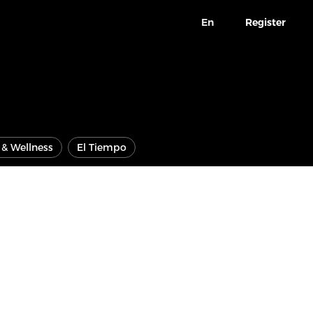
En
Register
e & Wellness
El Tiempo