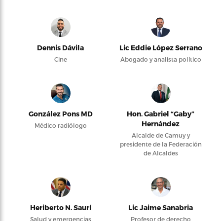
Dennis Dávila
Lic Eddie López Serrano
Cine
Abogado y analista político
González Pons MD
Hon. Gabriel “Gaby”
Hernández
Médico radiólogo
Alcalde de Camuy y
presidente de la Federación
de Alcaldes
Heriberto N. Saurí
Lic Jaime Sanabria
Salud y emergencias
Profesor de derecho