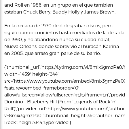
and Roll en 1986, en un grupo en el que tambien
estaban Chuck Berry, Buddy Holly y James Brown.
En la decada de 1970 dejó de grabar discos, pero
siguió dando conciertos hasta mediados de la decada
de 1990, y no abandonó nunca su ciudad natal,
Nueva Orleans, donde sobrevivió al huracán Katrina
en 2005, que arrasó gran parte de su barrio.
{‘thumbnail_url’:’https://i.ytimg.com/vi/8mix3gmzPa0/hqde
width=’ 459′ height=’344′
src=’https://www.youtube.com/embed/8mix3gmzPa0?
feature=oembed’ frameborder=’0′
allowfullscreen=’allowfullscreen’gt;lt;/iframegt;n’,’provide
Domino – Blueberry Hill (From ‘Legends of Rock ‘n’
Roll’)’,’provider_url’:’https://www.youtube.com/’,’autho
v=8mix3gmzPa0′,’thumbnail_height’:360,’author_name’:
Rock’,’height’:344,’type’:’video’}