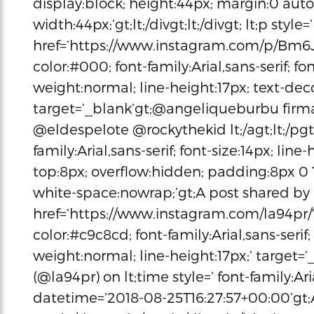
display:block; height:44px; margin:0 auto 
width:44px;’gt;lt;/divgt;lt;/divgt; lt;p styl
href=’https://www.instagram.com/p/Bm6
color:#000; font-family:Arial,sans-serif; fo
weight:normal; line-height:17px; text-de
target=’_blank’gt;@angeliqueburbu firma
@eldespelote @rockythekid lt;/agt;lt;/pgt; 
family:Arial,sans-serif; font-size:14px; li
top:8px; overflow:hidden; padding:8px 0 7p
white-space:nowrap;’gt;A post shared by l
href=’https://www.instagram.com/la94pr
color:#c9c8cd; font-family:Arial,sans-serif;
weight:normal; line-height:17px;’ target=’
(@la94pr) on lt;time style=’ font-family:Aria
datetime=’2018-08-25T16:27:57+00:00’gt;