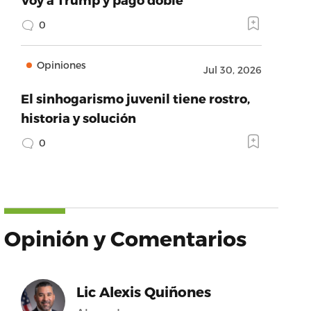
0
Opiniones
Jul 30, 2026
mbnail_width’:640,’thumbnail_height’:640}
El sinhogarismo juvenil tiene rostro,
historia y solución
0
Opinión y Comentarios
Lic Alexis Quiñones