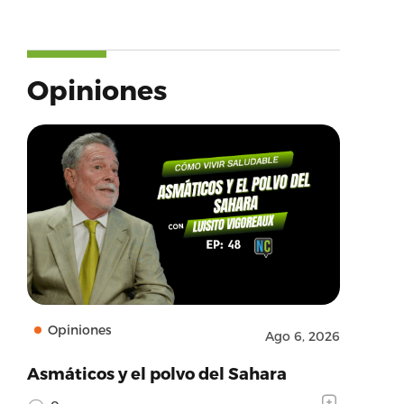
Opiniones
9908389,’media_id’:’1853835857750803364_1099908
Opiniones
Ago 6, 2026
Asmáticos y el polvo del Sahara
sCAMAAAApWqozAAAABGdBTUEAALGPC/xhBQAA