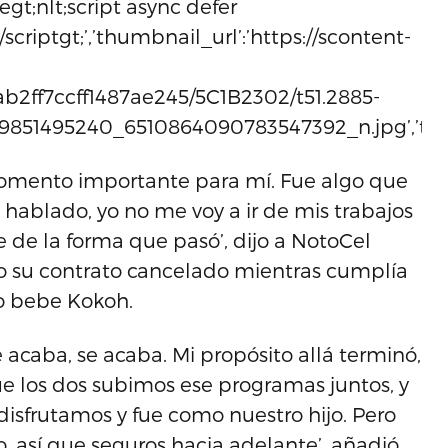
tegt;nlt;script async defer
criptgt;’,’thumbnail_url’:’https://scontent-
2ff7ccff1487ae245/5C1B2302/t51.2885-
9851495240_6510864090783547392_n.jpg’,’thu
momento importante para mí. Fue algo que
 hablado, yo no me voy a ir de mis trabajos
te de la forma que pasó’, dijo a NotoCel
o su contrato cancelado mientras cumplía
o bebe Kokoh.
 acaba, se acaba. Mi propósito allá terminó,
ue los dos subimos ese programas juntos, y
disfrutamos y fue como nuestro hijo. Pero
, así que seguros hacia adelante’, añadió.