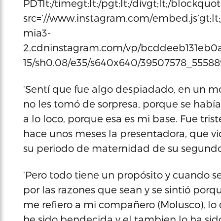
PDTlt;/timegt;lt;/pgt;lt;/divgt;lt;/blockquo
src=’//www.instagram.com/embed.js’gt;lt;/s
mia3-
2.cdninstagram.com/vp/bcddeeb131eb0ab
15/sh0.08/e35/s640x640/39507578_55588
‘Sentí que fue algo despiadado, en un 
no les tomó de sorpresa, porque se había
a lo loco, porque esa es mi base. Fue tris
hace unos meses la presentadora, que vi
su periodo de maternidad de su segund
‘Pero todo tiene un propósito y cuando se
por las razones que sean y se sintió porq
me refiero a mi compañero (Molusco), lo 
he sido bendecida y el tambien lo ha sido