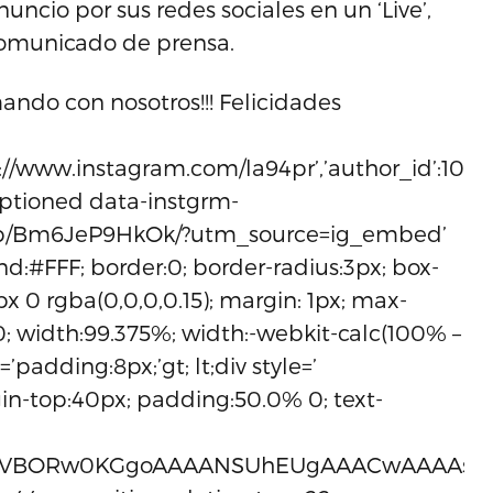
uncio por sus redes sociales en un ‘Live’,
omunicado de prensa.
irmando con nosotros!!! Felicidades
tps://www.instagram.com/la94pr’,’author_id’:109
aptioned data-instgrm-
m/p/Bm6JeP9HkOk/?utm_source=ig_embed’
nd:#FFF; border:0; border-radius:3px; box-
x 0 rgba(0,0,0,0.15); margin: 1px; max-
; width:99.375%; width:-webkit-calc(100% –
=’padding:8px;’gt; lt;div style=’
in-top:40px; padding:50.0% 0; text-
se64,iVBORw0KGgoAAAANSUhEUgAAACwAAAA