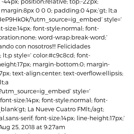
-44px; position:relative; top:-22px;
e=’ margin:8px 0 0 0; padding:0 4px;’gt; lt;a
JeP9HkOk/?utm_source=ig_embed’ style=’
nt-size:14px; font-style:normal; font-
coration:none; word-wrap:break-word;’
ndo con nosotros!!! Felicidades
lt;p style=’ color:#c9c8cd; font-
ne-height:17px; margin-bottom:0; margin-
x; text-align:center; text-overflow:ellipsis;
t;a
/?utm_source=ig_embed’ style=’
 font-size:14px; font-style:normal; font-
_blank’gt; La Nueve Cuatro FMlt;/agt;
l,sans-serif; font-size:14px; line-height:17px;’
Aug 25, 2018 at 9:27am