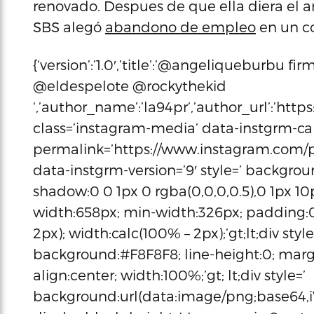
renovado. Despues de que ella diera el an
SBS alegó
abandono de empleo
en un c
{‘version’:’1.0′,’title’:’@angeliqueburbu f
@eldespelote @rockythekid
‘,’author_name’:’la94pr’,’author_url’:’ht
class=’instagram-media’ data-instgrm-c
permalink=’https://www.instagram.co
data-instgrm-version=’9′ style=’ backgrou
shadow:0 0 1px 0 rgba(0,0,0,0.5),0 1px 10p
width:658px; min-width:326px; padding:0
2px); width:calc(100% – 2px);’gt;lt;div style
background:#F8F8F8; line-height:0; marg
align:center; width:100%;’gt; lt;div style=’
background:url(data:image/png;ba