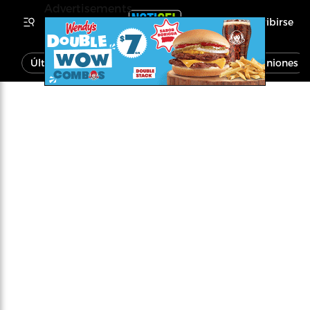
Advertisements
Inscribirse
Última Hora
Noticias
Economía
Opiniones