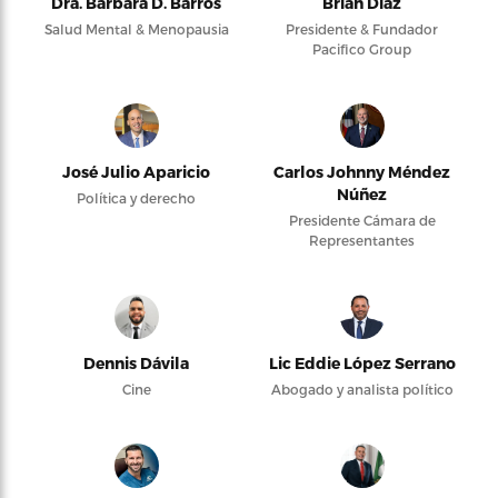
Dra. Bárbara D. Barros
Brian Díaz
Salud Mental & Menopausia
Presidente & Fundador
Pacifico Group
José Julio Aparicio
Carlos Johnny Méndez
Núñez
Política y derecho
Presidente Cámara de
Representantes
Dennis Dávila
Lic Eddie López Serrano
Cine
Abogado y analista político