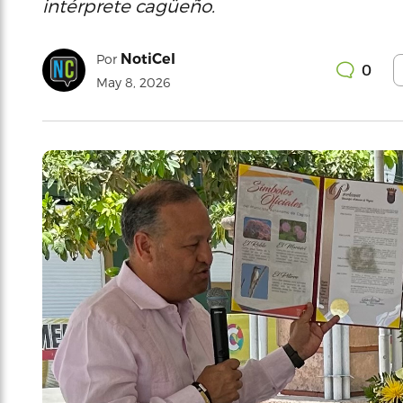
intérprete cagüeño.
NotiCel
Por
0
May 8, 2026