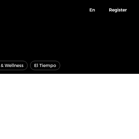
En
Register
e & Wellness
El Tiempo