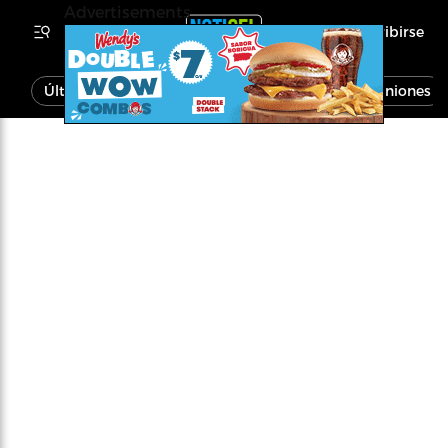
Advertisements
Inscribirse
Última Hora
Noticias
Economía
Opiniones