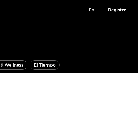
En
Register
e & Wellness
El Tiempo