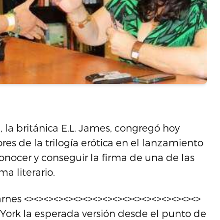
 la británica E.L. James, congregó hoy
res de la trilogía erótica en el lanzamiento
conocer y conseguir la firma de una de las
a literario.
rnes <><><><><><><><><><><><><><><><><><>
York la esperada versión desde el punto de