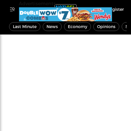
Advertisements
Register
Last Minute
News
Economy
Opinions
Sp