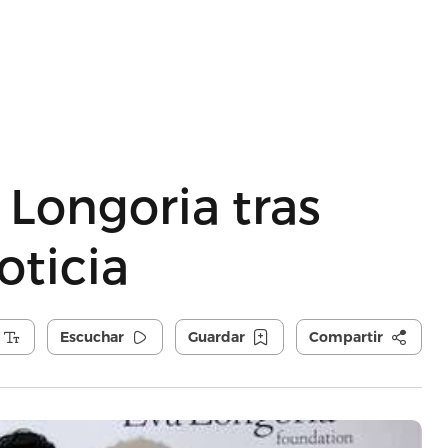
a Longoria tras
oticia
Escuchar
Guardar
Compartir