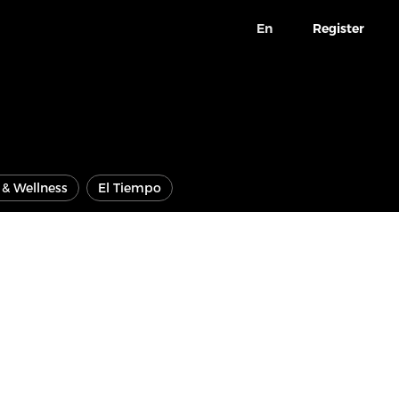
En
Register
e & Wellness
El Tiempo