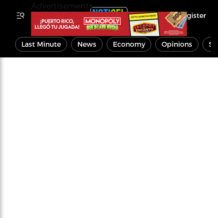
Advertisements
Register
Last Minute
News
Economy
Opinions
Sp