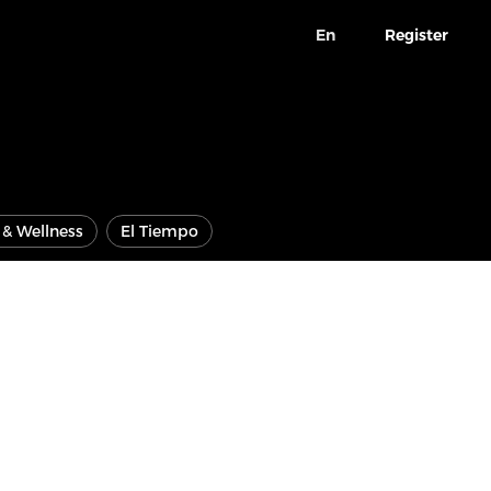
En
Register
e & Wellness
El Tiempo