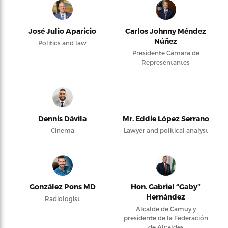
José Julio Aparicio
Carlos Johnny Méndez
Núñez
Politics and law
Presidente Cámara de
Representantes
Dennis Dávila
Mr. Eddie López Serrano
Cinema
Lawyer and political analyst
González Pons MD
Hon. Gabriel “Gaby”
Hernández
Radiologist
Alcalde de Camuy y
presidente de la Federación
de Alcaldes