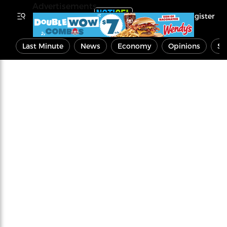
Advertisements
Register
Last Minute
News
Economy
Opinions
Sp