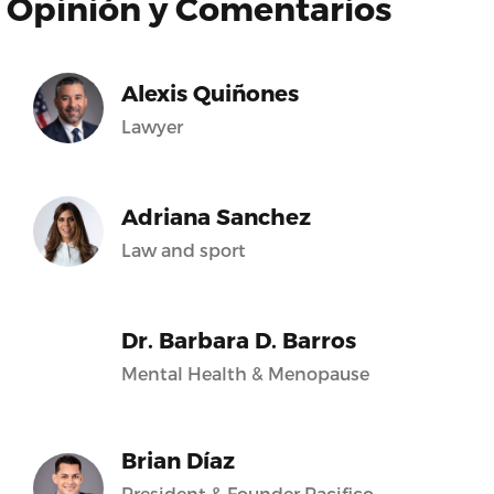
Opinión y Comentarios
Alexis Quiñones
Lawyer
Adriana Sanchez
Law and sport
Dr. Barbara D. Barros
Mental Health & Menopause
Brian Díaz
President & Founder Pacifico