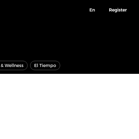
En
Register
e & Wellness
El Tiempo