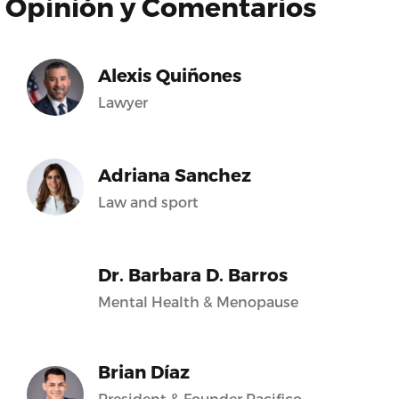
Opinión y Comentarios
Alexis Quiñones
Lawyer
Adriana Sanchez
Law and sport
Dr. Barbara D. Barros
Mental Health & Menopause
Brian Díaz
President & Founder Pacifico