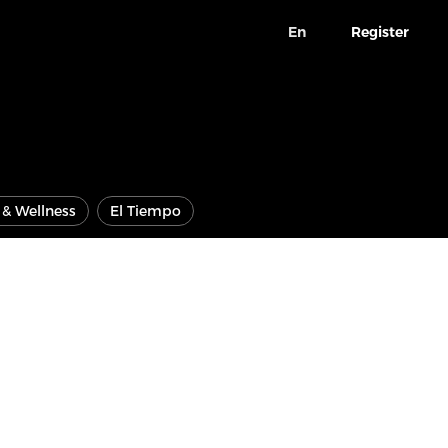
En
Register
e & Wellness
El Tiempo