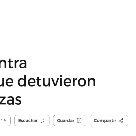
ntra
ue detuvieron
zas
Escuchar
Guardar
Compartir