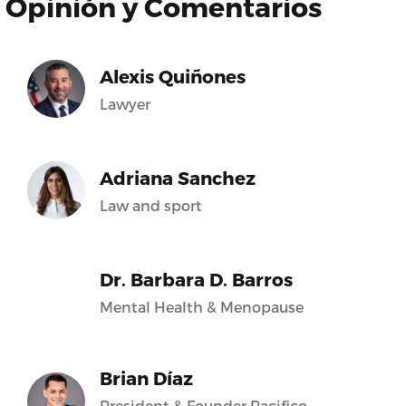
Opinión y Comentarios
Alexis Quiñones
Lawyer
Adriana Sanchez
Law and sport
Dr. Barbara D. Barros
Mental Health & Menopause
Brian Díaz
President & Founder Pacifico