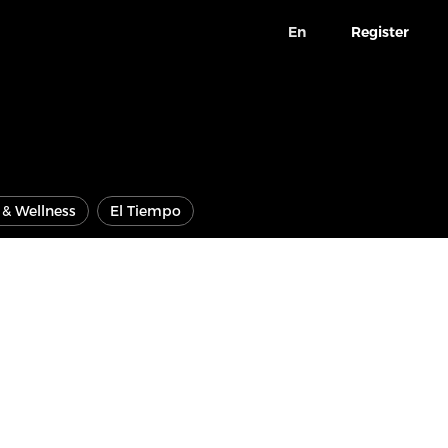
En
Register
e & Wellness
El Tiempo