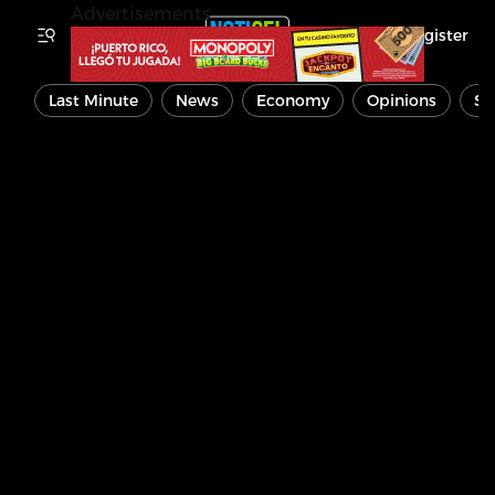
Advertisements
Register
Last Minute
News
Economy
Opinions
Sp