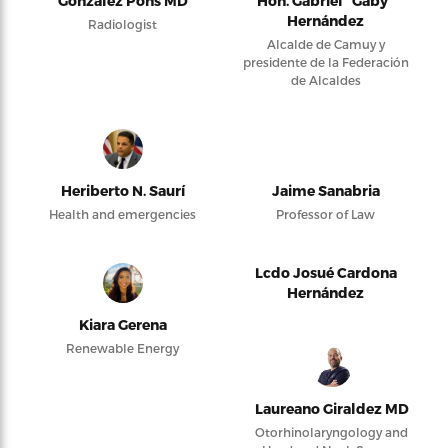
González Pons MD
Hon. Gabriel “Gaby”
Hernández
Radiologist
Alcalde de Camuy y
presidente de la Federación
de Alcaldes
Heriberto N. Saurí
Jaime Sanabria
Health and emergencies
Professor of Law
Lcdo Josué Cardona
Hernández
Kiara Gerena
Renewable Energy
Laureano Giraldez MD
Otorhinolaryngology and