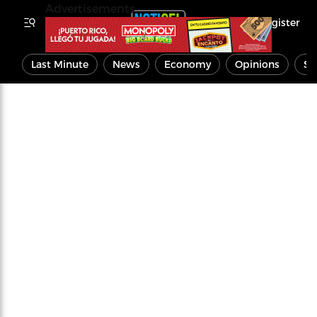
Advertisements
Register
Last Minute
News
Economy
Opinions
Sp