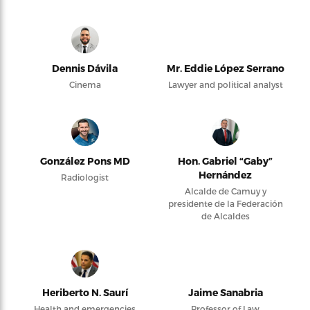
Dennis Dávila
Mr. Eddie López Serrano
Cinema
Lawyer and political analyst
González Pons MD
Hon. Gabriel “Gaby”
Hernández
Radiologist
Alcalde de Camuy y
presidente de la Federación
de Alcaldes
Heriberto N. Saurí
Jaime Sanabria
Health and emergencies
Professor of Law