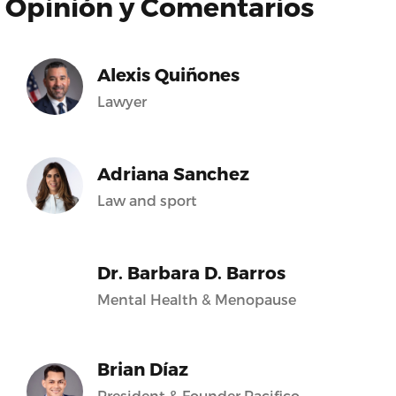
Opinión y Comentarios
Alexis Quiñones
Lawyer
Adriana Sanchez
Law and sport
Dr. Barbara D. Barros
Mental Health & Menopause
Brian Díaz
President & Founder Pacifico