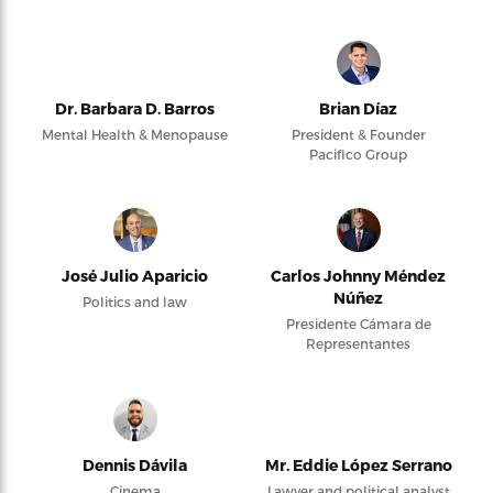
Dr. Barbara D. Barros
Brian Díaz
Mental Health & Menopause
President & Founder
Pacifico Group
José Julio Aparicio
Carlos Johnny Méndez
Núñez
Politics and law
Presidente Cámara de
Representantes
Dennis Dávila
Mr. Eddie López Serrano
Cinema
Lawyer and political analyst