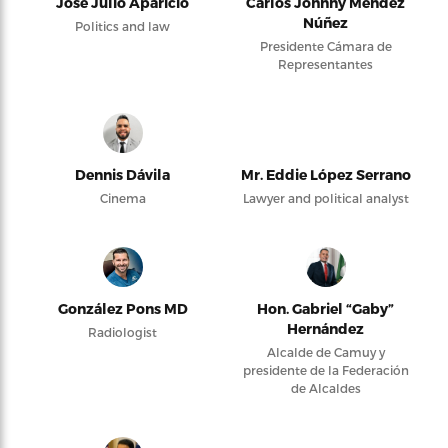
José Julio Aparicio
Carlos Johnny Méndez
Núñez
Politics and law
Presidente Cámara de
Representantes
Dennis Dávila
Mr. Eddie López Serrano
Cinema
Lawyer and political analyst
González Pons MD
Hon. Gabriel “Gaby”
Hernández
Radiologist
Alcalde de Camuy y
presidente de la Federación
de Alcaldes