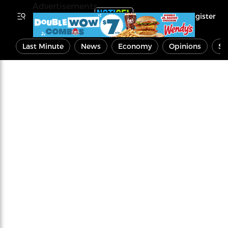
Advertisements
Register
Last Minute
News
Economy
Opinions
Sp