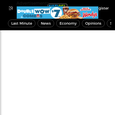
Advertisements
Register
Last Minute
News
Economy
Opinions
Sp