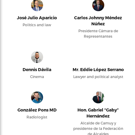
José Julio Aparicio
Carlos Johnny Méndez
Núñez
Politics and law
Presidente Cámara de
Representantes
Dennis Dávila
Mr. Eddie López Serrano
Cinema
Lawyer and political analyst
González Pons MD
Hon. Gabriel “Gaby”
Hernández
Radiologist
Alcalde de Camuy y
presidente de la Federación
de Alcaldes