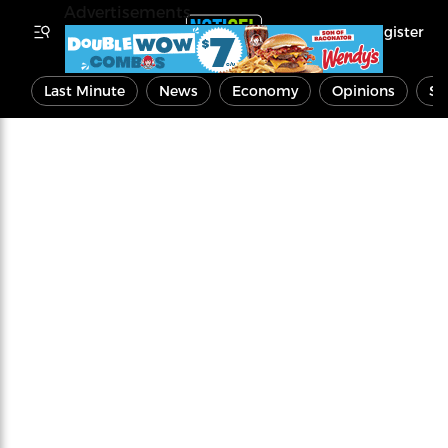
Advertisements
Register
Last Minute
News
Economy
Opinions
Sp