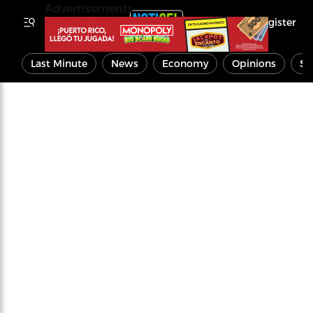
Advertisements
Register
Last Minute
News
Economy
Opinions
Sp