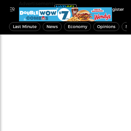
Advertisements
Register
Last Minute
News
Economy
Opinions
Sp