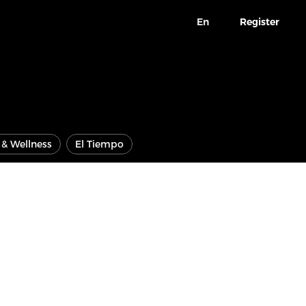
En
Register
e & Wellness
El Tiempo