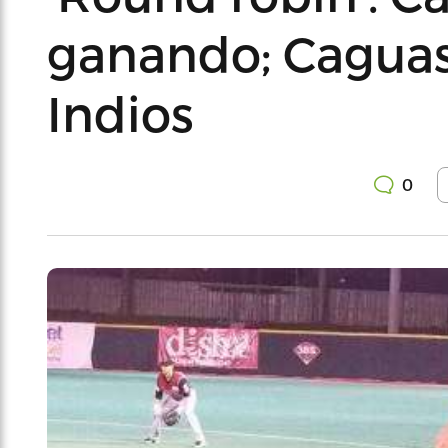
ganando; Caguas
Indios
0