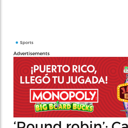
Sports
Advertisements
‘Round robin’: C