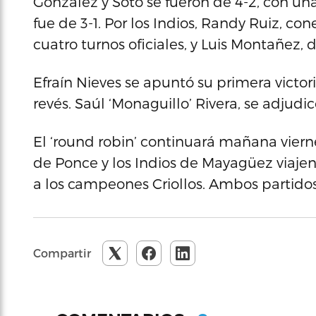
Gonzalez y Soto se fueron de 4-2, con u
fue de 3-1. Por los Indios, Randy Ruiz, c
cuatro turnos oficiales, y Luis Montañez, d
Efraín Nieves se apuntó su primera victor
revés. Saúl ‘Monaguillo’ Rivera, se adjudi
El ‘round robin’ continuará mañana viern
de Ponce y los Indios de Mayagüez viajen
a los campeones Criollos. Ambos partido
Compartir