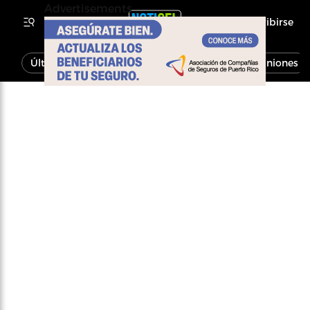
Advertisements
Inscribirse
Última Hora
Noticias
Economía
Opiniones