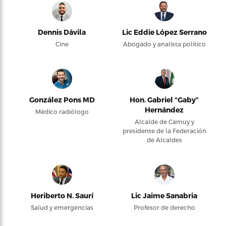
Dennis Dávila
Lic Eddie López Serrano
Cine
Abogado y analista político
González Pons MD
Hon. Gabriel “Gaby”
Hernández
Médico radiólogo
Alcalde de Camuy y
presidente de la Federación
de Alcaldes
Heriberto N. Saurí
Lic Jaime Sanabria
Salud y emergencias
Profesor de derecho