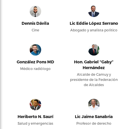
Dennis Dávila
Lic Eddie López Serrano
Cine
Abogado y analista político
González Pons MD
Hon. Gabriel “Gaby”
Hernández
Médico radiólogo
Alcalde de Camuy y
presidente de la Federación
de Alcaldes
Heriberto N. Saurí
Lic Jaime Sanabria
Salud y emergencias
Profesor de derecho