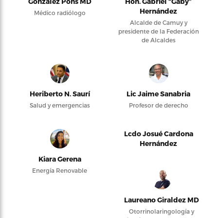
González Pons MD
Hon. Gabriel “Gaby”
Hernández
Médico radiólogo
Alcalde de Camuy y
presidente de la Federación
de Alcaldes
Heriberto N. Saurí
Lic Jaime Sanabria
Salud y emergencias
Profesor de derecho
Lcdo Josué Cardona
Hernández
Kiara Gerena
Energía Renovable
Laureano Giraldez MD
Otorrinolaringología y