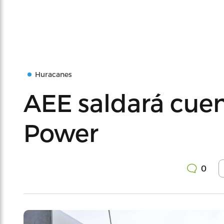
Huracanes
AEE saldará cuen
Power
0