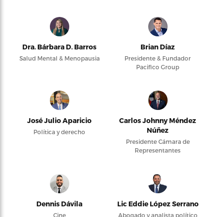
Dra. Bárbara D. Barros
Brian Díaz
Salud Mental & Menopausia
Presidente & Fundador
Pacifico Group
José Julio Aparicio
Carlos Johnny Méndez
Núñez
Política y derecho
Presidente Cámara de
Representantes
Dennis Dávila
Lic Eddie López Serrano
Cine
Abogado y analista político