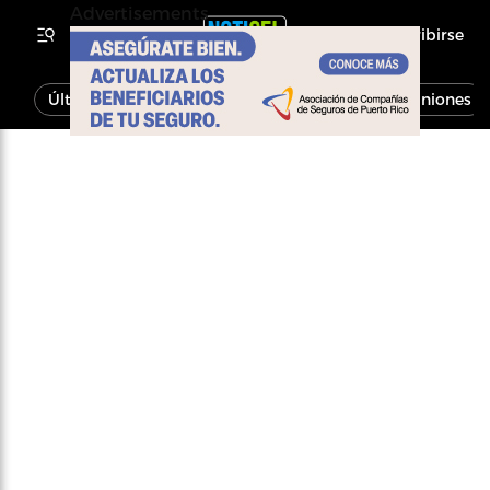
Advertisements
Inscribirse
Última Hora
Noticias
Economía
Opiniones