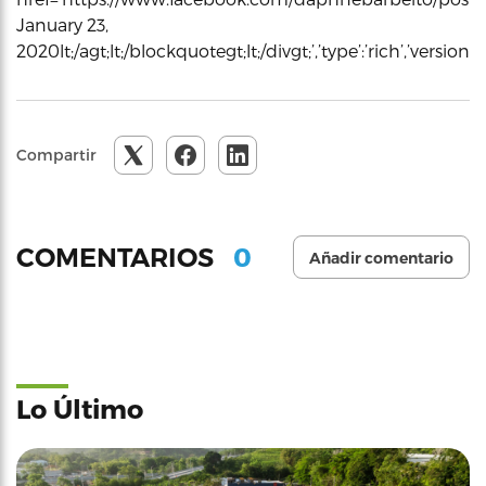
January 23,
2020lt;/agt;lt;/blockquotegt;lt;/divgt;’,’type’:’rich’,’ver
Compartir
0
COMENTARIOS
Añadir comentario
Lo Último