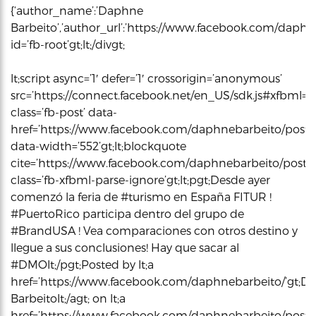
{‘author_name’:’Daphne
Barbeito’,’author_url’:’https://www.facebook.com/daphneba
id=’fb-root’gt;lt;/divgt;
lt;script async=’1′ defer=’1′ crossorigin=’anonymous’
src=’https://connect.facebook.net/en_US/sdk.js#xfbml=1&ver
class=’fb-post’ data-
href=’https://www.facebook.com/daphnebarbeito/posts
data-width=’552’gt;lt;blockquote
cite=’https://www.facebook.com/daphnebarbeito/posts
class=’fb-xfbml-parse-ignore’gt;lt;pgt;Desde ayer
comenzó la feria de #turismo en España FITUR !
#PuertoRico participa dentro del grupo de
#BrandUSA ! Vea comparaciones con otros destino y
llegue a sus conclusiones! Hay que sacar al
#DMOlt;/pgt;Posted by lt;a
href=’https://www.facebook.com/daphnebarbeito/’gt;D
Barbeitolt;/agt; on lt;a
href=’https://www.facebook.com/daphnebarbeito/posts/