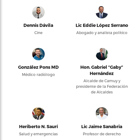
Dennis Dávila
Lic Eddie López Serrano
Cine
Abogado y analista político
González Pons MD
Hon. Gabriel “Gaby”
Hernández
Médico radiólogo
Alcalde de Camuy y
presidente de la Federación
de Alcaldes
Heriberto N. Saurí
Lic Jaime Sanabria
Salud y emergencias
Profesor de derecho