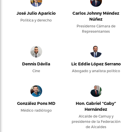
José Julio Aparicio
Carlos Johnny Méndez
Núñez
Política y derecho
Presidente Cámara de
Representantes
Dennis Dávila
Lic Eddie López Serrano
Cine
Abogado y analista político
González Pons MD
Hon. Gabriel “Gaby”
Hernández
Médico radiólogo
Alcalde de Camuy y
presidente de la Federación
de Alcaldes