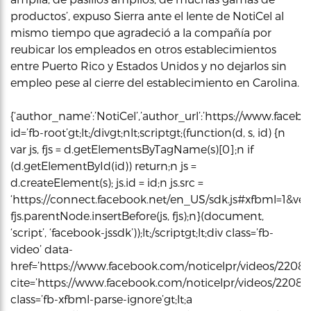
productos’, expuso Sierra ante el lente de NotiCel al
mismo tiempo que agradeció a la compañía por
reubicar los empleados en otros establecimientos
entre Puerto Rico y Estados Unidos y no dejarlos sin
empleo pese al cierre del establecimiento en Carolina.
{‘author_name’:’NotiCel’,’author_url’:’https://www.faceboo
id=’fb-root’gt;lt;/divgt;nlt;scriptgt;(function(d, s, id) {n
var js, fjs = d.getElementsByTagName(s)[0];n if
(d.getElementById(id)) return;n js =
d.createElement(s); js.id = id;n js.src =
‘https://connect.facebook.net/en_US/sdk.js#xfbml=1&vers
fjs.parentNode.insertBefore(js, fjs);n}(document,
‘script’, ‘facebook-jssdk’));lt;/scriptgt;lt;div class=’fb-
video’ data-
href=’https://www.facebook.com/noticelpr/videos/220836
cite=’https://www.facebook.com/noticelpr/videos/220836
class=’fb-xfbml-parse-ignore’gt;lt;a