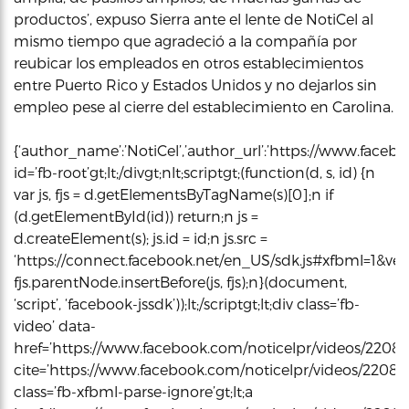
productos’, expuso Sierra ante el lente de NotiCel al
mismo tiempo que agradeció a la compañía por
reubicar los empleados en otros establecimientos
entre Puerto Rico y Estados Unidos y no dejarlos sin
empleo pese al cierre del establecimiento en Carolina.
{‘author_name’:’NotiCel’,’author_url’:’https://www.faceboo
id=’fb-root’gt;lt;/divgt;nlt;scriptgt;(function(d, s, id) {n
var js, fjs = d.getElementsByTagName(s)[0];n if
(d.getElementById(id)) return;n js =
d.createElement(s); js.id = id;n js.src =
‘https://connect.facebook.net/en_US/sdk.js#xfbml=1&vers
fjs.parentNode.insertBefore(js, fjs);n}(document,
‘script’, ‘facebook-jssdk’));lt;/scriptgt;lt;div class=’fb-
video’ data-
href=’https://www.facebook.com/noticelpr/videos/220836
cite=’https://www.facebook.com/noticelpr/videos/220836
class=’fb-xfbml-parse-ignore’gt;lt;a