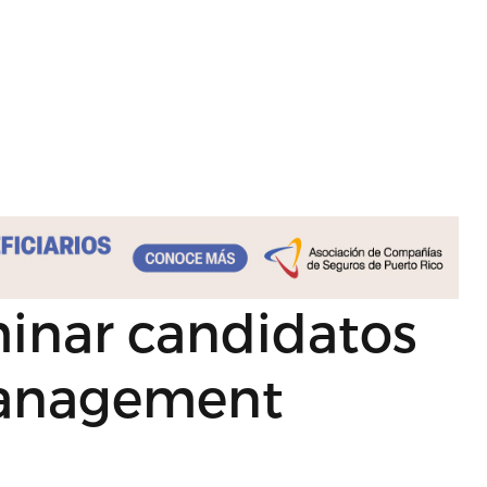
minar candidatos
Management