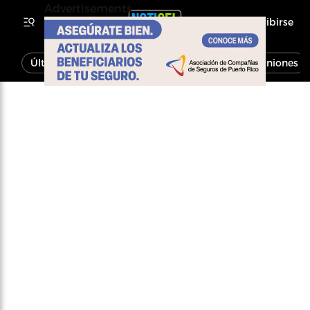
Advertisements
Inscribirse
Última Hora
Noticias
Economía
Opiniones