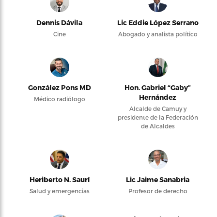
Dennis Dávila
Lic Eddie López Serrano
Cine
Abogado y analista político
González Pons MD
Hon. Gabriel “Gaby”
Hernández
Médico radiólogo
Alcalde de Camuy y
presidente de la Federación
de Alcaldes
Heriberto N. Saurí
Lic Jaime Sanabria
Salud y emergencias
Profesor de derecho