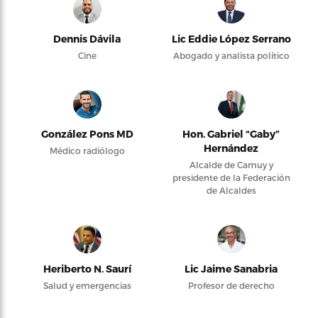
Dennis Dávila
Lic Eddie López Serrano
Cine
Abogado y analista político
González Pons MD
Hon. Gabriel “Gaby”
Hernández
Médico radiólogo
Alcalde de Camuy y
presidente de la Federación
de Alcaldes
Heriberto N. Saurí
Lic Jaime Sanabria
Salud y emergencias
Profesor de derecho