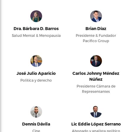
Dra. Bárbara D. Barros
Brian Díaz
Salud Mental & Menopausia
Presidente & Fundador
Pacifico Group
José Julio Aparicio
Carlos Johnny Méndez
Núñez
Política y derecho
Presidente Cámara de
Representantes
Dennis Dávila
Lic Eddie López Serrano
Cine
Abogado y analista político